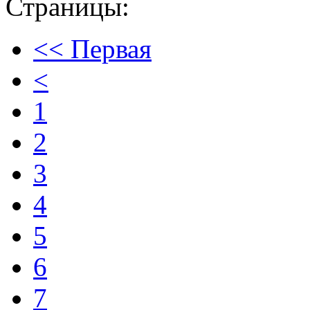
Страницы:
<< Первая
<
1
2
3
4
5
6
7