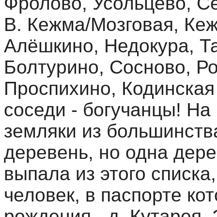
Фролово, Усольцево, Се
В. Кежма/Мозговая, Кеж
Алёшкино, Недокура, Та
Болтурино, Сосново, Р
Проспихино, Кодинская
соседи - богучанцы! На
земляки из большинств
деревень, но одна дере
выпала из этого списка
человек, в паспорте ко
рождения - д. Кутарея