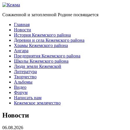
Сожженной и затопленной Родине посвящается
Главная
Новости
История Кежемского района
Деревни и села Кежемского района
Храмы Кежемского района
Ангара
Предприятия Кежемского района
Школы Кежемского района
Люди земли Кежемской
Литература
Творчество
Альбомы
Видео
Форум
Написать нам
Кежемское землячество
Новости
06.08.2026