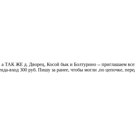
и а ТАК ЖЕ д. Дворец, Косой бык и Болтурино
-- приглашаем всех
да-вход 300 руб. Пишу за ранее, чтобы могли ,по цепочке, пере