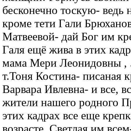
бесконечно тоскую- ведь н
кроме тети Гали Брюхано
Матвеевой- дай Бог им кре
Галя ещё жива в этих кадр
мама Мери Леонидовны , .т
т.Тоня Костина- писаная 
Варвара Ивлевна- и все, 
жители нашего родного 
этих кадрах все еще крепк
возрасте, Светлая им все