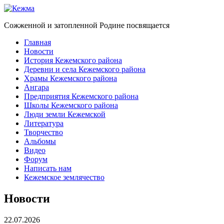
Сожженной и затопленной Родине посвящается
Главная
Новости
История Кежемского района
Деревни и села Кежемского района
Храмы Кежемского района
Ангара
Предприятия Кежемского района
Школы Кежемского района
Люди земли Кежемской
Литература
Творчество
Альбомы
Видео
Форум
Написать нам
Кежемское землячество
Новости
22.07.2026