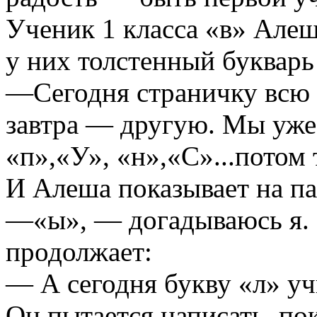
Ученик 1 класса «в» Алеш
у них толстенный букварь
—Сегодня страничку всю 
завтра — другую. Мы уже 
«п»,«У», «н»,«С»...потом т
И Алеша показывает на па
—«ы», — догадываюсь я. 
продолжает:
— А сегодня букву «л» уч
Он пытается написать, пок