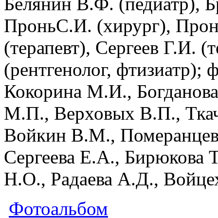
Белянин В.Ф. (педиатр), Б
ПроньС.И. (хирург), Пронь
(терапевт), Сергеев Г.И. (
(рентгенолог, фтизиатр);
Кокорина М.И., Богданова
М.П., Верховых В.П., Ткач
Войкин В.М., Померанцев
Сергеева Е.А., Бирюкова 
Н.О., Радаева А.Д., Войце
Фотоальбом