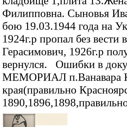
кладбище 1,плита 13.Жен
Филипповна. Сыновья Иван
бою 19.03.1944 года на У
1924г.р пропал без вести 
Герасимович, 1926г.р по
вернулся. Ошибки в доку
МЕМОРИАЛ п.Ванавара К
края(правильно Красноярс
1890,1896,1898,правильно