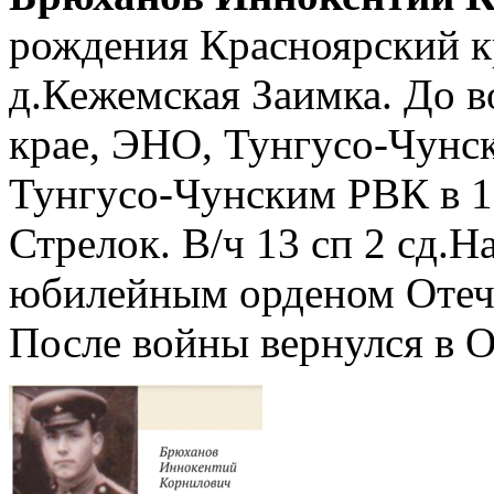
рождения Красноярский к
д.Кежемская Заимка. До 
крае, ЭНО, Тунгусо-Чунск
Тунгусо-Чунским РВК в 1
Стрелок. В/ч 13 сп 2 сд.Н
юбилейным орденом Отече
После войны вернулся в О