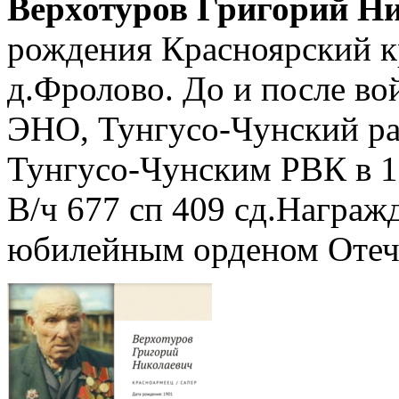
Верхотуров Григорий Н
рождения Красноярский к
д.Фролово. До и после во
ЭНО, Тунгусо-Чунский ра
Тунгусо-Чунским РВК в 1
В/ч 677 сп 409 сд.Награжд
юбилейным орденом Отече