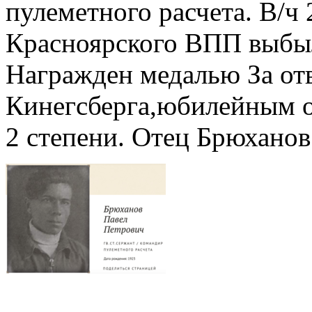
пулеметного расчета. В/ч 2
Красноярского ВПП выбыл
Награжден медалью За отв
Кинегсберга,юбилейным 
2 степени. Отец Брюхано