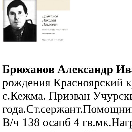
Брюханов Александр Ив
рождения Красноярский к
с.Кежма. Призван Учурск
года.Ст.сержант.Помощник
В/ч 138 осапб 4 гв.мк.Наг