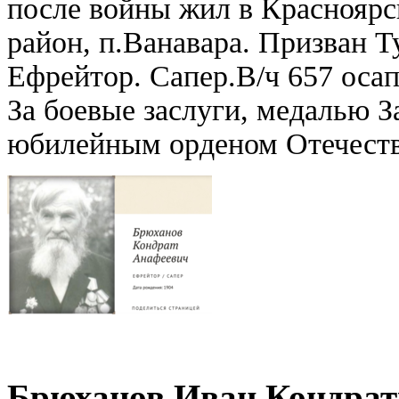
после войны жил в Красноярс
район, п.Ванавара. Призван 
Ефрейтор. Сапер.В/ч 657 оса
За боевые заслуги, медалью З
юбилейным орденом Отечеств
Брюханов Иван Кондрат