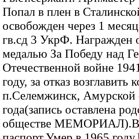
Попал в плен в Сталинской
освобожден через 1 месяц 
гв.сд 3 УкрФ. Награжден 
медалью За Победу над Г
Отечественной войне 1941
году, за отказ возглавить 
п.Селемжинск, Амурской о
года(запись оставлена ро
обществе МЕМОРИАЛ).Вер
паспорт.Умер в 1965 году