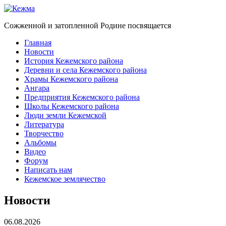
Сожженной и затопленной Родине посвящается
Главная
Новости
История Кежемского района
Деревни и села Кежемского района
Храмы Кежемского района
Ангара
Предприятия Кежемского района
Школы Кежемского района
Люди земли Кежемской
Литература
Творчество
Альбомы
Видео
Форум
Написать нам
Кежемское землячество
Новости
06.08.2026