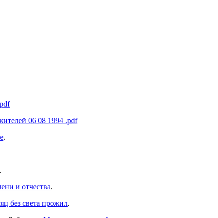
pdf
жителей 06 08 1994 .pdf
е
.
.
мени и отчества
.
яц без света прожил
.