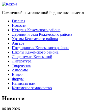
Сожженной и затопленной Родине посвящается
Главная
Новости
История Кежемского района
Деревни и села Кежемского района
Храмы Кежемского района
Ангара
Предприятия Кежемского района
Школы Кежемского района
Люди земли Кежемской
Литература
Творчество
Альбомы
Видео
Форум
Написать нам
Кежемское землячество
Новости
06.08.2026